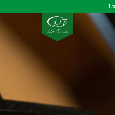
Lu
EST