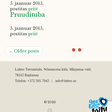
5. jaanuar 2015
,
postitas
priit
Pruudituba
5. jaanuar 2015
,
postitas
priit
← Older posts
Luhtre Turismitalu, Nõmmeotsa küla, Märjamaa vald,
78242 Raplamaa
Telefon:
+372 505 7043
© 2026