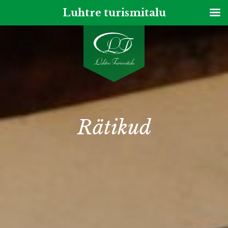
Luhtre turismitalu
EST
Rätikud