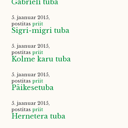
Gabrieli tuba
5. jaanuar 2015
,
postitas
priit
Sigri-migri tuba
5. jaanuar 2015
,
postitas
priit
Kolme karu tuba
5. jaanuar 2015
,
postitas
priit
Päikesetuba
5. jaanuar 2015
,
postitas
priit
Hernetera tuba