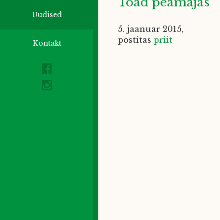
Toad peamajas
Uudised
5. jaanuar 2015
,
postitas
priit
Kontakt